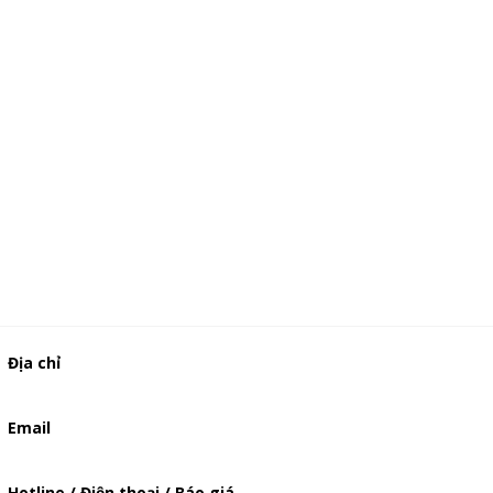
Địa chỉ
506/37 Lạc Long Quân, Phường 5, Quận 11, TP.HCM
Email
baogia.thienphuc@gmail.com
Hotline / Điện thoại / Báo giá