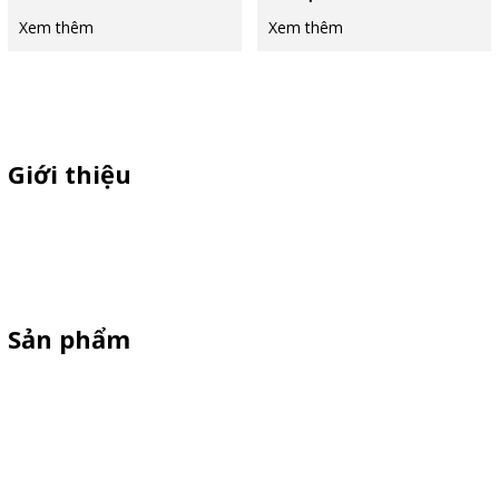
Xem thêm
Xem thêm
Giới thiệu
Chuyên sì lẻ quầy sampling nhựa ,xe trà sữa ,xe cà phê ,xe bán
xiên que ,xe gà rán, standee cản gió, vòng quay trúng thưởng giá
rẻ theo yêu cầu
Sản phẩm
Xe Bán Hàng Sắt-Inox
Xe gỗ thông
Xe Đạp Bán Hàng
Kiot bán hàng vỉa hè