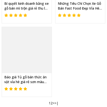
Bí quyết kinh doanh bằng xe
Những Tiêu Chí Chọn Xe Gỗ
gỗ bán mì trộn giá rẻ thu lại
Bán Fast Food Đẹp Vỉa Hè
lợi nhuận cao
Chất Lượng
Báo giá Tủ gỗ bán thức ăn
vặt vỉa hè giá rẻ sơn màu
theo yêu cầu tại Thiên Phúc
1
2
>
>|