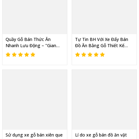
Quầy Gỗ Bán Thức Ăn
Tự Tin BH Với Xe Đẩy Bán
Nhanh Lưu Động – "Gian
Đồ Ăn Bằng Gỗ Thiết Kế
Bếp Mini" Hốt Bạc Mỗi Ngày
Vintage, Thu Hút Khách
Sử dụng xe gỗ bán xiên que
Lí do xe gỗ bán đồ ăn vặt