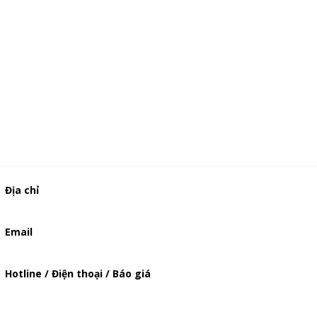
Địa chỉ
506/37 Lạc Long Quân, Phường 5, Quận 11, TP.HCM
Email
baogia.thienphuc@gmail.com
Hotline / Điện thoại / Báo giá
0909929809