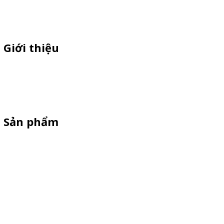
Giới thiệu
Chuyên sì lẻ quầy sampling nhựa ,xe trà sữa ,xe cà phê ,xe bán
xiên que ,xe gà rán, standee cản gió, vòng quay trúng thưởng giá
rẻ theo yêu cầu
Sản phẩm
Xe Bán Hàng Sắt-Inox
Xe gỗ thông
Xe Đạp Bán Hàng
Kiot bán hàng vỉa hè
Quầy Sampling
Vật Phẩm Quảng Cáo