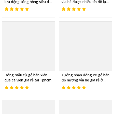
lưu động tông hồng siêu dẽ
vỉa hè được nhiều tín đồ lựa
thương
chọn
Đóng mẫu tủ gỗ bán xiên
Xưởng nhận đóng xe gỗ bán
que cá viên giá rẻ tại Tphcm
đồ nướng vỉa hè giá rẻ ở
quận 11