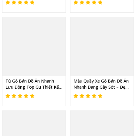
Tủ Gỗ Bán Đồ Ăn Nhanh
Mẫu Quầy Xe Gỗ Bán Đồ Ăn
Lưu Động Top Gu Thiết Kế
Nhanh Đang Gây Sốt – Đẹp
Đẹp Tìm Kiếm Nhiều Nhất
Mắt, Tiện Lợi, Có Gu