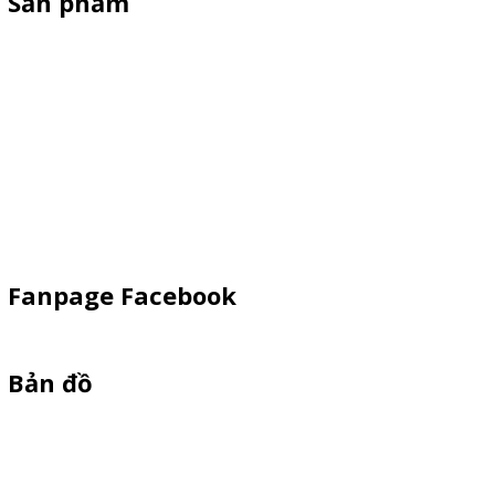
Sản phẩm
Xe Bán Hàng Sắt-Inox
Xe gỗ thông
Xe Đạp Bán Hàng
Kiot bán hàng vỉa hè
Quầy Sampling
Vật Phẩm Quảng Cáo
Fanpage Facebook
Bản đồ