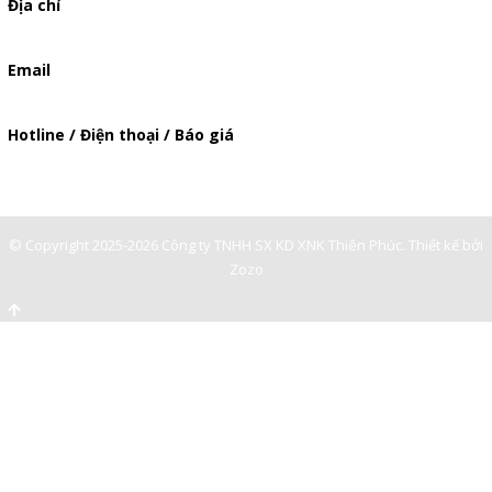
Địa chỉ
506/37 Lạc Long Quân, Phường 5, Quận 11, TP.HCM
Email
baogia.thienphuc@gmail.com
Hotline / Điện thoại / Báo giá
0909929809
© Copyright 2025-2026 Công ty TNHH SX KD XNK Thiên Phúc.
Thiết kế bởi
Zozo