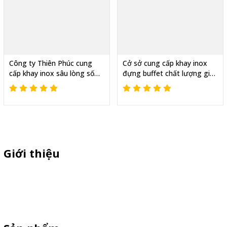
Công ty Thiên Phúc cung
Cở sở cung cấp khay inox
cấp khay inox sâu lòng số
đựng buffet chất lượng giá
lượng lớn
rẻ tại xưởng
Giới thiệu
Chuyên sì lẻ quầy sampling nhựa ,xe trà sữa ,xe cà phê ,xe bán
xiên que ,xe gà rán, standee cản gió, vòng quay trúng thưởng giá
rẻ theo yêu cầu