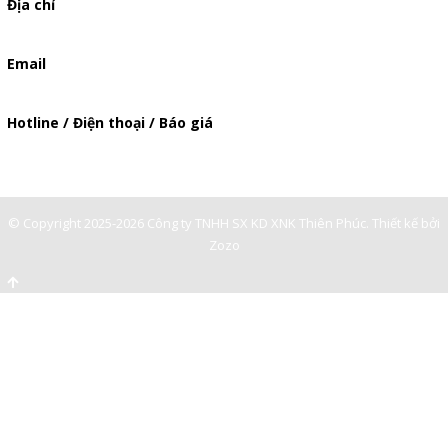
Địa chỉ
506/37 Lạc Long Quân, Phường 5, Quận 11, TP.HCM
Email
baogia.thienphuc@gmail.com
Hotline / Điện thoại / Báo giá
0909929809
© Copyright 2025-2026 Công ty TNHH SX KD XNK Thiên Phúc.
Thiết kế bởi
Zozo