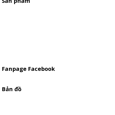
Sản phẩm
Xe Bán Hàng Sắt-Inox
Xe gỗ thông
Xe Đạp Bán Hàng
Kiot bán hàng vỉa hè
Quầy Sampling
Vật Phẩm Quảng Cáo
Fanpage Facebook
Bản đồ