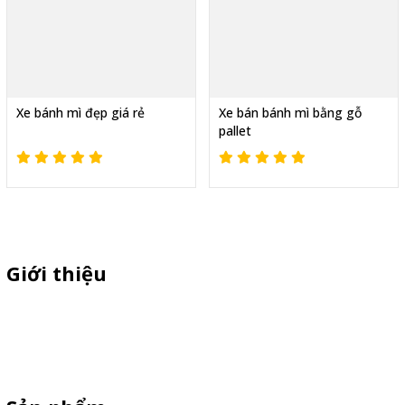
Xe bánh mì đẹp giá rẻ
Xe bán bánh mì bằng gỗ
pallet
Giới thiệu
Chuyên sì lẻ quầy sampling nhựa ,xe trà sữa ,xe cà phê ,xe bán
xiên que ,xe gà rán, standee cản gió, vòng quay trúng thưởng giá
rẻ theo yêu cầu