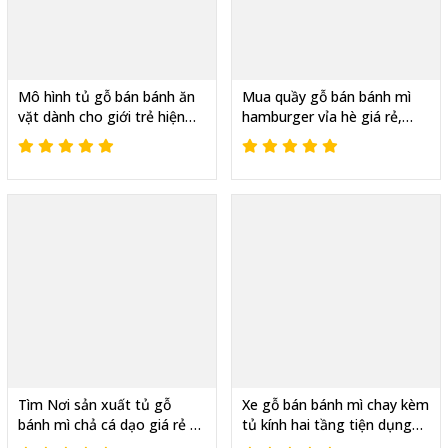
Mô hình tủ gỗ bán bánh ăn
Mua quầy gỗ bán bánh mì
vặt dành cho giới trẻ hiện
hamburger vỉa hè giá rẻ,
nay
chất lượng
Tìm Nơi sản xuất tủ gỗ
Xe gỗ bán bánh mì chay kèm
bánh mì chả cá dạo giá rẻ ở
tủ kính hai tầng tiện dụng
đâu
giá rẻ