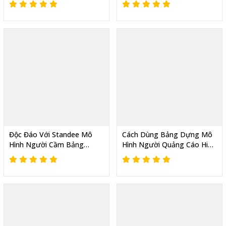
Lý Bán Vé Chuyên Nghiệp
Trước Cửa Hàng Vé
Độc Đáo Với Standee Mô
Cách Dùng Bảng Dựng Mô
Hình Người Cầm Bảng
Hình Người Quảng Cáo Hiệu
Quảng Cáo Dựng Trước
Quả, Thu Hút Từ Xa
Cửa Hàng Mắt Kính