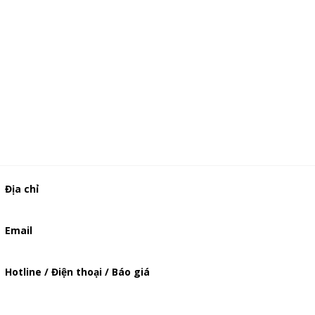
Địa chỉ
506/37 Lạc Long Quân, Phường 5, Quận 11, TP.HCM
Email
baogia.thienphuc@gmail.com
Hotline / Điện thoại / Báo giá
0909929809