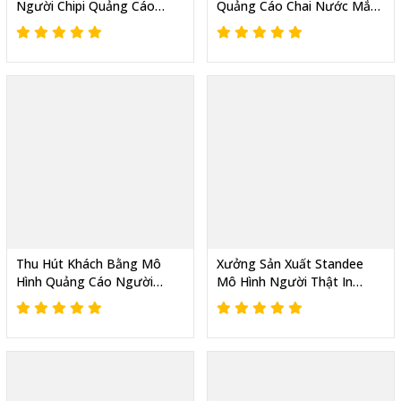
Người Chipi Quảng Cáo
Quảng Cáo Chai Nước Mắm
Dựng Trước Cửa Hàng Dễ
Khổng Lồ Tại TPHCM
Thương Và Thu Hút
Thu Hút Khách Bằng Mô
Xưởng Sản Xuất Standee
Hình Quảng Cáo Người
Mô Hình Người Thật In
Ngoài Trời Cho Cửa Hàng
Theo Mẫu, Giá Rẻ, Uy Tín
Điện Thoại