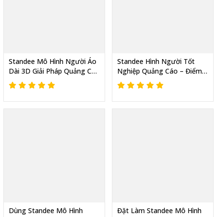
Standee Mô Hình Người Áo
Standee Hình Người Tốt
Dài 3D Giải Pháp Quảng Cáo
Nghiệp Quảng Cáo – Điểm
Món Ăn Trước Cửa Hàng,
Check-In, Tăng Nhận Diện
Quán Ăn Siêu Thu Hút
Thương Hiệu
Dùng Standee Mô Hình
Đặt Làm Standee Mô Hình