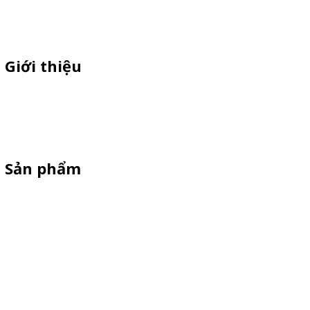
Giới thiệu
Chuyên sì lẻ quầy sampling nhựa ,xe trà sữa ,xe cà phê ,xe bán
xiên que ,xe gà rán, standee cản gió, vòng quay trúng thưởng giá
rẻ theo yêu cầu
Sản phẩm
Xe Bán Hàng Sắt-Inox
Xe gỗ thông
Xe Đạp Bán Hàng
Kiot bán hàng vỉa hè
Quầy Sampling
Vật Phẩm Quảng Cáo