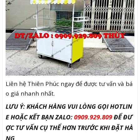
Liên hệ Thiên Phúc ngay để được tư vấn và bá
o giá nhanh nhất.
LƯU Ý: KHÁCH HÀNG VUI LÒNG GỌI HOTLIN
E HOẶC KẾT BẠN ZALO:
0909.929.809
ĐỂ ĐƯ
ỢC TƯ VẤN CỤ THỂ HƠN TRƯỚC KHI ĐẶT HÀ
NG