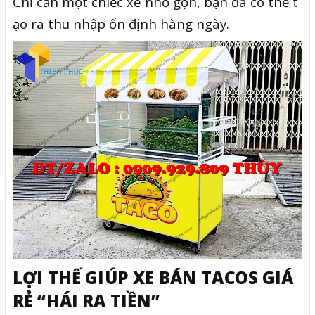
Chỉ cần một chiếc xe nhỏ gọn, bạn đã có thể t
ạo ra thu nhập ổn định hàng ngày.
LỢI THẾ GIÚP XE BÁN TACOS GIÁ
RẺ “HÁI RA TIỀN”