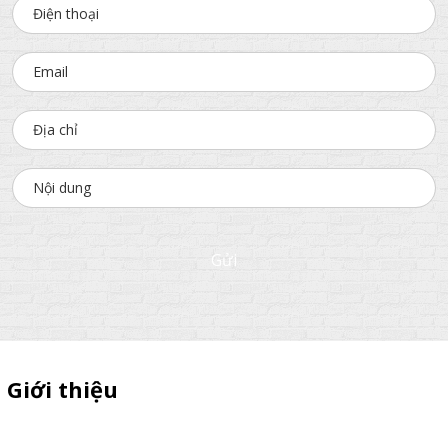
Gửi
Giới thiệu
Chuyên sì lẻ quầy sampling nhựa ,xe trà sữa ,xe cà phê ,xe bán