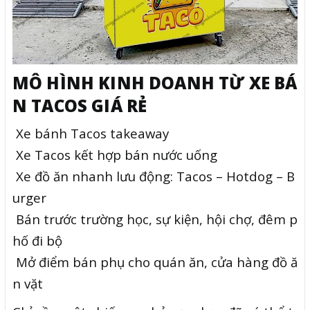
MÔ HÌNH KINH DOANH TỪ XE BÁ
N TACOS GIÁ RẺ
Xe bánh Tacos takeaway
Xe Tacos kết hợp bán nước uống
Xe đồ ăn nhanh lưu động: Tacos – Hotdog – B
urger
Bán trước trường học, sự kiện, hội chợ, đêm p
hố đi bộ
Mở điểm bán phụ cho quán ăn, cửa hàng đồ ă
n vặt