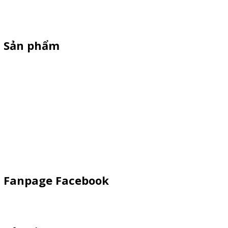
xiên que ,xe gà rán, standee cản gió, vòng quay trúng thưởng giá
rẻ theo yêu cầu
Sản phẩm
Xe Bán Hàng Sắt-Inox
Xe gỗ thông
Xe Đạp Bán Hàng
Kiot bán hàng vỉa hè
Quầy Sampling
Vật Phẩm Quảng Cáo
Fanpage Facebook