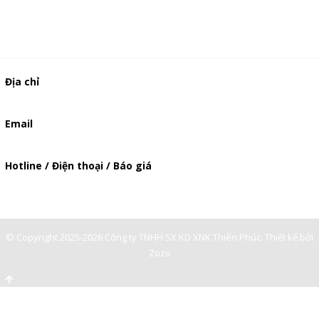
Địa chỉ
506/37 Lạc Long Quân, Phường 5, Quận 11, TP.HCM
Email
baogia.thienphuc@gmail.com
Hotline / Điện thoại / Báo giá
0909929809
© Copyright 2025-2026 Công ty TNHH SX KD XNK Thiên Phúc.
Thiết kế bởi
Zozo