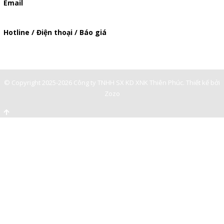
Email
baogia.thienphuc@gmail.com
Hotline / Điện thoại / Báo giá
0909929809
© Copyright 2025-2026 Công ty TNHH SX KD XNK Thiên Phúc.
Thiết kế bởi
Zozo