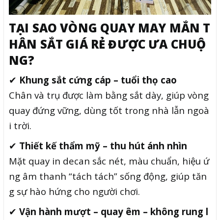
TẠI SAO VÒNG QUAY MAY MẮN T
HÂN SẮT GIÁ RẺ ĐƯỢC ƯA CHUỘ
NG?
✔
Khung sắt cứng cáp – tuổi thọ cao
Chân và trụ được làm bằng sắt dày, giúp vòng
quay đứng vững, dùng tốt trong nhà lẫn ngoà
i trời.
✔
Thiết kế thẩm mỹ – thu hút ánh nhìn
Mặt quay in decan sắc nét, màu chuẩn, hiệu ứ
ng âm thanh “tách tách” sống động, giúp tăn
g sự hào hứng cho người chơi.
✔
Vận hành mượt – quay êm – không rung l