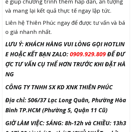
ẽ giúp chương trình thêm hấp dẫn, ấn tượng
và mang lại kết quả thực tế ngay lập tức.
Liên hệ Thiên Phúc ngay để được tư vấn và bá
o giá nhanh nhất.
LƯU Ý: KHÁCH HÀNG VUI LÒNG GỌI HOTLIN
E HOẶC KẾT BẠN ZALO:
0909.929.809
ĐỂ ĐƯ
ỢC TƯ VẤN CỤ THỂ HƠN TRƯỚC KHI ĐẶT HÀ
NG
CÔNG TY TNHH SX KD XNK THIÊN PHÚC
Địa chỉ: 506/37 Lạc Long Quân, Phường Hòa
Bình TP.HCM (Phường 5, Quận 11 Cũ)
GIỜ LÀM VIỆC: SÁNG: 8h-12h và CHIỀU: 13h3