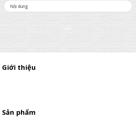
Gửi
Giới thiệu
Chuyên sì lẻ quầy sampling nhựa ,xe trà sữa ,xe cà phê ,xe bán
xiên que ,xe gà rán, standee cản gió, vòng quay trúng thưởng giá
rẻ theo yêu cầu
Sản phẩm
Xe Bán Hàng Sắt-Inox
Xe gỗ thông