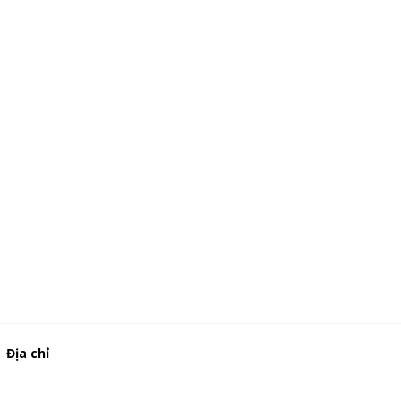
Địa chỉ
506/37 Lạc Long Quân, Phường 5, Quận 11, TP.HCM