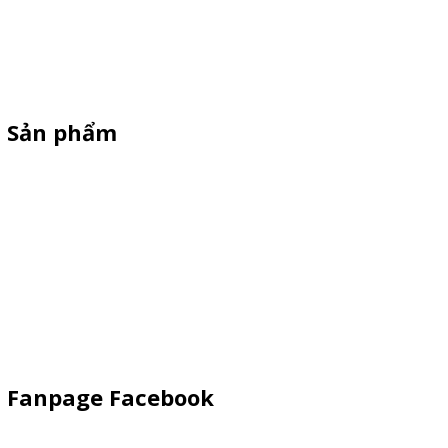
Chuyên sì lẻ quầy sampling nhựa ,xe trà sữa ,xe cà phê ,xe bán
xiên que ,xe gà rán, standee cản gió, vòng quay trúng thưởng giá
rẻ theo yêu cầu
Sản phẩm
Xe Bán Hàng Sắt-Inox
Xe gỗ thông
Xe Đạp Bán Hàng
Kiot bán hàng vỉa hè
Quầy Sampling
Vật Phẩm Quảng Cáo
Fanpage Facebook