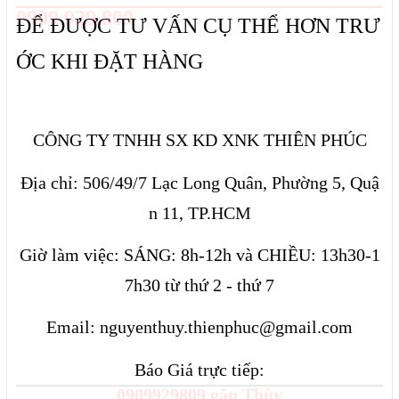
0909.929.809
ĐỂ ĐƯỢC TƯ VẤN CỤ THỂ HƠN TRƯ
ỚC KHI ĐẶT HÀNG
CÔNG TY TNHH SX KD XNK THIÊN PHÚC
Địa chỉ: 506/49/7 Lạc Long Quân, Phường 5, Quậ
n 11, TP.HCM
Giờ làm việc: SÁNG: 8h-12h và CHIỀU: 13h30-1
7h30 từ thứ 2 - thứ 7
Email: nguyenthuy.thienphuc@gmail.com
Báo Giá trực tiếp:
0909929809 gặp Thùy