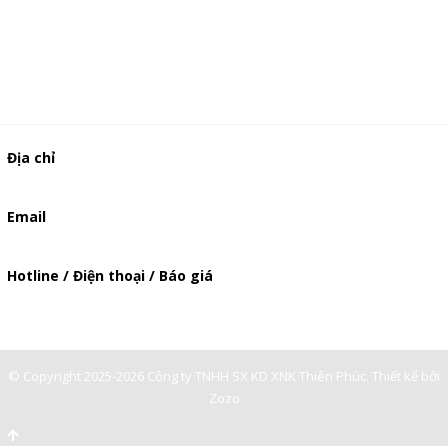
Địa chỉ
506/37 Lạc Long Quân, Phường 5, Quận 11, TP.HCM
Email
baogia.thienphuc@gmail.com
Hotline / Điện thoại / Báo giá
0909929809
© Copyright 2025-2026 Công ty TNHH SX KD XNK Thiên Phúc.
Thiết kế bởi
Zozo