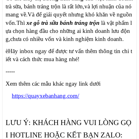
trà sữa, bánh tráng trộn là rất lớn,và lợi nhuận của nó
mang về.Và để giải quyết nhưng khó khăn về nguồn
vốn.Thì
xe gỗ trà sữa bánh tráng trộn
là vật phẩm l
ựa chọn hàng đầu cho những ai kinh doanh lưu độn
g,chưa có nhiều vốn và kinh nghiệm kinh doanh.
è
Hãy inbox ngay để được tư vấn thêm thông tin chi t
iết và cách thức mua hàng nhé!
-----
Xem thêm các mẫu khác ngay link dưới
https://quayxebanhang.com/
LƯU Ý: KHÁCH HÀNG VUI LÒNG GỌ
I HOTLINE HOẶC KẾT BẠN ZALO: